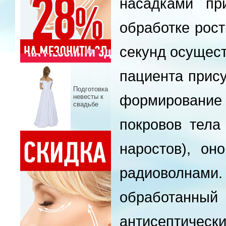
насадками пр
обработке рост
секунд осущест
пациента прису
Подготовка
формирование 
невесты к
свадьбе
покровов тела
наростов), он
радиоволнам
обработан
антисептич