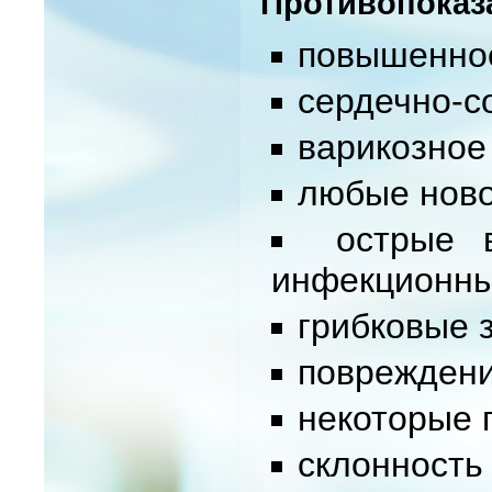
Противопоказ
повышенное
сердечно-с
варикозное
любые ново
острые 
инфекционны
грибковые 
повреждени
некоторые 
склонность