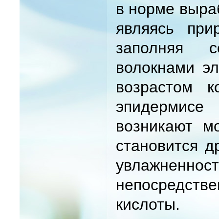
в норме выра
являясь при
заполняя с
волокнами эл
возрастом к
эпидермисе
возникают м
становится др
увлажненност
непосредстве
кислоты.