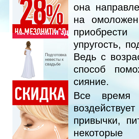
она направле
на омоложен
приобрести 
упругость, по
Ведь с возра
Подготовка
невесты к
свадьбе
способ помо
сияние.
Все время
воздейству
привычки, пи
некоторые 