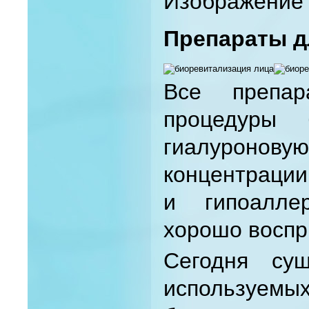
Изображение 
Препараты д
Все препар
процедуры б
гиалуроно
концентрации
и гипоаллер
хорошо воспр
Сегодня сущ
используе