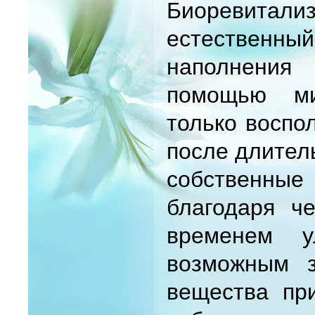
Биоревита
естественн
наполнения
помощью ми
только воспо
после длител
собственны
благодаря ч
временем у
возможным з
вещества при