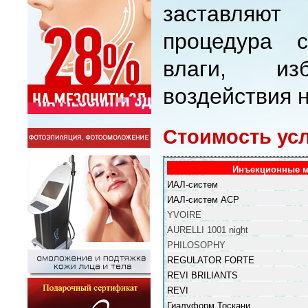
заставляют
процедура с
влаги, из
воздействия н
Стоимость ус
Инъекционные м
ИАЛ-систем
ИАЛ-систем АСР
YVOIRE
AURELLI 1001 night
PHILOSOPHY
REGULATOR FORTE
REVI BRILIANTS
REVI
Гиалуформ Тоскани