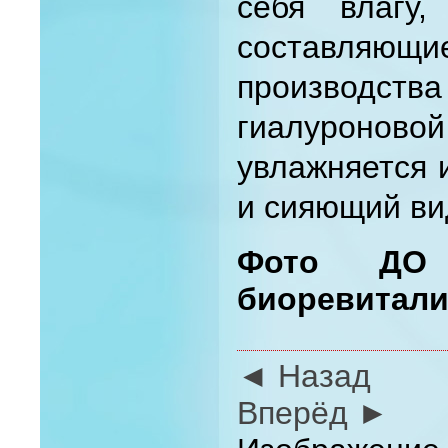
себя влагу
составля
производств
гиалуроновой
увлажняется 
и сияющий ви
Фото ДО
биоревитали
◄ Назад
Вперёд ►