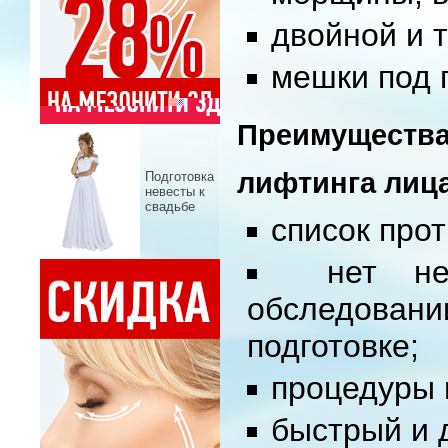
двойной и 
мешки под 
Преимуще
лифтинга лиц
Подготовка
невесты к
свадьбе
список про
нет не
обследова
подготовке;
процедуры 
быстрый и 