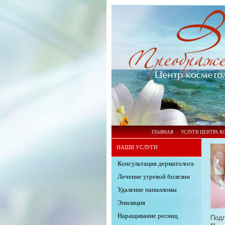
ГЛАВНАЯ
УСЛУГИ ЦЕНТРА 
НАШИ УСЛУГИ
Консультация дерматолога
Лечение угревой болезни
Удаление папилломы
Эпиляция
Наращивание ресниц
Подг