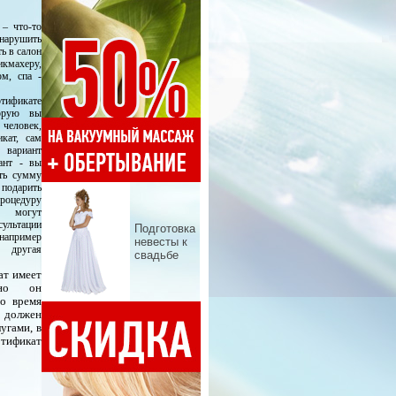
– что-то
 нарушить
ь в салон
кмахеру,
ом, спа -
фикате
торую вы
человек,
кат, сам
 вариант
ант - вы
ть сумму
подарить
оцедуру
 могут
сультации
Подготовка
ример
невесты к
другая
свадьбе
ат
имеет
чно он
то время
 должен
угами, в
тификат