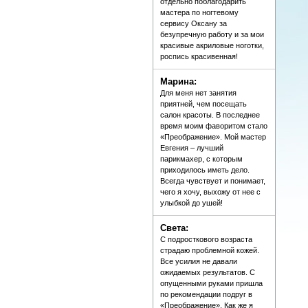
отдельно поблагодарить
мастера по ногтевому
сервису Оксану за
безупречную работу и за мои
красивые акриловые ноготки,
роспись красивенная!
Марина:
Для меня нет занятия
приятней, чем посещать
салон красоты. В последнее
время моим фаворитом стало
«Преображение». Мой мастер
Евгения – лучший
парикмахер, с которым
приходилось иметь дело.
Всегда чувствует и понимает,
чего я хочу, выхожу от нее с
улыбкой до ушей!
Света:
С подросткового возраста
страдаю проблемной кожей.
Все усилия не давали
ожидаемых результатов. С
опущенными руками пришла
по рекомендации подруг в
«Преображение». Как же я