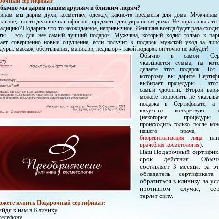
рочный сертификат
обычно мы дарим нашим друзьям и близким людям?
инам мы дарим духи, косметику, одежду, какие-то предметы для дома. Мужчинам 
ольное, что-то деловое или офисное, предметы для украшения дома. Не пора ли как-то
радицию? Подарить что-то неожиданное, непривычное. Женщина всегда будет рада сходит
оты – это для нее самый лучший подарок. Мужчина, который ходил только к пари
тает совершенно новые ощущения, если получит в подарок мужской уход
за лиц
дуры: массаж, обертывания,
маникюр, педикюр - такой подарок он точно не забудет!
Обычно в самом Серти
указывается сумма, на ко
делаете этот подарок. Тот 
которому вы дарите Сертифи
выбирает процедуры – этот
самый удобный. Второй вари
можете попросить не указыва
подарка в Сертификате, а 
какую-то конкретную пр
(некоторые процедуры
происходить только после кон
нашего врача, нап
биоревитализация лица
или 
врачебная косметология
).
Наш Подарочный сертифик
срок действия. Обы
составляет 3 месяца: за э
обладатель сертификата
обратиться в клинику за усл
противном случае, сер
теряет силу.
ожете купить Подарочный сертификат:
ийдя к нам в Клинику
телефону