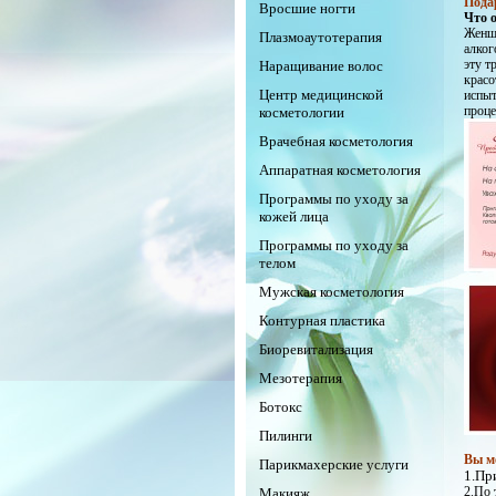
Пода
Вросшие ногти
Что 
Женщ
Плазмоаутотерапия
алког
эту т
Наращивание волос
крас
Центр медицинской
испы
проце
косметологии
Врачебная косметология
Аппаратная косметология
Программы по уходу за
кожей лица
Программы по уходу за
телом
Мужская косметология
Контурная пластика
Биоревитализация
Мезотерапия
Ботокс
Пилинги
Вы м
Парикмахерские услуги
1.Пр
2.По 
Макияж