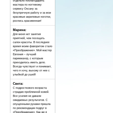
отдельно поблагодарить
мастера по ногтевому
сервису Оксану за
безупречную работу и за мои
красивые акриловые ноготки,
роспись красивенная!
Марина:
Для меня нет занятия
приятней, чем посещать
салон красоты. В последнее
время моим фаворитом стало
«Преображение». Мой мастер
Евгения – лучший
парикмахер, с которым
приходилось иметь дело.
Всегда чувствует и понимает,
чего я хочу, выхожу от нее с
улыбкой до ушей!
Света:
С подросткового возраста
страдаю проблемной кожей.
Все усилия не давали
ожидаемых результатов. С
опущенными руками пришла
по рекомендации подруг в
«Преображение». Как же я