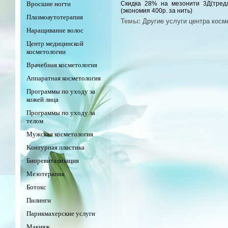
Вросшие ногти
Скидка 28% на мезонити 3Д(тред
(экономия 400р. за нить)
Плазмоаутотерапия
Темы:
Другие услуги центра косм
Наращивание волос
Центр медицинской
косметологии
Врачебная косметология
Аппаратная косметология
Программы по уходу за
кожей лица
Программы по уходу за
телом
Мужская косметология
Контурная пластика
Биоревитализация
Мезотерапия
Ботокс
Пилинги
Парикмахерские услуги
Макияж