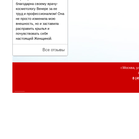
благодарна своему врачу-
косметологу Венере за ее
труд и профессионализм! Она
не просто изменила мою
внешность, но и заставила
расправить крылья и
почувствовать себя
настоящей Женщиной.
Все отзывы
г.Москва, 
8 (4