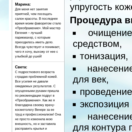
упругость кож
Марина:
Для меня нет занятия
приятней, чем посещать
Процедура в
салон красоты. В последнее
время моим фаворитом стало
«Преображение». Мой мастер
очищени
Евгения – лучший
парикмахер, с которым
средством,
приходилось иметь дело.
Всегда чувствует и понимает,
чего я хочу, выхожу от нее с
тонизация,
улыбкой до ушей!
нанесени
Света:
С подросткового возраста
для век,
страдаю проблемной кожей.
Все усилия не давали
ожидаемых результатов. С
проведение
опущенными руками пришла
по рекомендации подруг в
«Преображение». Как же я
экспозиция
благодарна своему врачу-
косметологу Венере за ее
нанесени
труд и профессионализм! Она
не просто изменила мою
внешность, но и заставила
для контура г
расправить крылья и