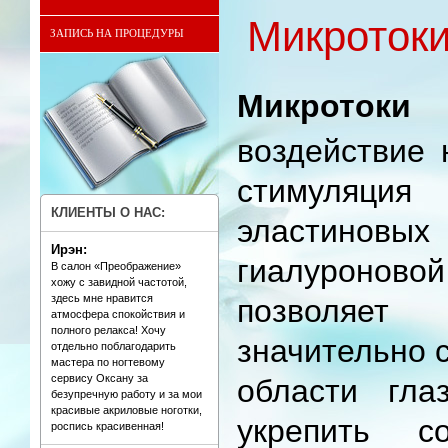
Микротоки
ЗАПИСЬ НА ПРОЦЕДУРЫ
Микротоки
воздействие 
стимуляция
КЛИЕНТЫ О НАС:
эластино
Ирэн:
гиалуронов
В салон «Преображение»
хожу с завидной частотой,
здесь мне нравится
позволяет
атмосфера спокойствия и
полного релакса! Хочу
значительно 
отдельно поблагодарить
мастера по ногтевому
сервису Оксану за
области глаз
безупречную работу и за мои
красивые акриловые ноготки,
укрепить с
роспись красивенная!