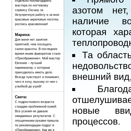
отдельно поблагодарить
мастера по ногтевому
азотом нет
сервису Оксану за
безупречную работу и за мои
наличие во
красивые акриловые ноготки,
роспись красивенная!
которая хар
Марина:
теплопровод
Для меня нет занятия
приятней, чем посещать
салон красоты. В последнее
Та област
время моим фаворитом стало
«Преображение». Мой мастер
недовольс
Евгения – лучший
парикмахер, с которым
приходилось иметь дело.
внешний вид,
Всегда чувствует и понимает,
чего я хочу, выхожу от нее с
Благо
улыбкой до ушей!
отшелушива
Света:
С подросткового возраста
страдаю проблемной кожей.
новые вви
Все усилия не давали
ожидаемых результатов. С
процессов.
опущенными руками пришла
по рекомендации подруг в
«Преображение». Как же я