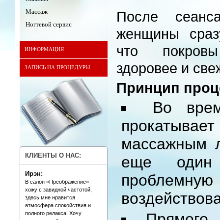
Массаж
После сеанс
Ногтевой сервис
женщины сраз
что покров
ИНФОРМАЦИЯ
здоровее и све
ЗАПИСЬ НА ПРОЦЕДУРЫ
Принцип про
Во вре
прокатывае
массажным 
КЛИЕНТЫ О НАС:
еще один
Ирэн:
проблемн
В салон «Преображение»
хожу с завидной частотой,
воздействова
здесь мне нравится
атмосфера спокойствия и
полного релакса! Хочу
Прямого 