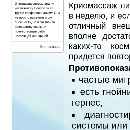
Криомассаж ли
благодарна своему врачу-
косметологу Венере за ее
в неделю
, и е
труд и профессионализм! Она
не просто изменила мою
внешность, но и заставила
отличный вне
расправить крылья и
почувствовать себя
вполне достат
настоящей Женщиной.
каких-то кос
Все отзывы
придется повто
Противопоказ
частые миг
есть гнойн
герпес,
диагност
системы или 