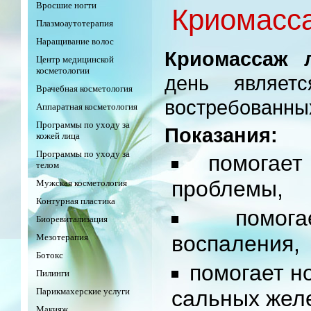
Вросшие ногти
Криомасс
Плазмоаутотерапия
Наращивание волос
Криомассаж 
Центр медицинской
косметологии
день являет
Врачебная косметология
востребованны
Аппаратная косметология
Программы по уходу за
Показания:
кожей лица
Программы по уходу за
помогает
телом
проблемы,
Мужская косметология
Контурная пластика
помог
Биоревитализация
воспаления,
Мезотерапия
Ботокс
помогает н
Пилинги
Парикмахерские услуги
сальных желе
Макияж