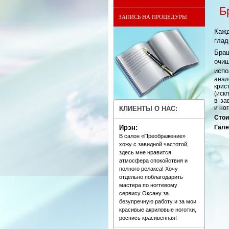
Б
ЗАПИСЬ НА ПРОЦЕДУРЫ
Кажд
глад
Бра
очищ
исп
анал
крис
(иск
в за
и ног
КЛИЕНТЫ О НАС:
Стои
Ирэн:
Гале
В салон «Преображение»
хожу с завидной частотой,
здесь мне нравится
атмосфера спокойствия и
полного релакса! Хочу
отдельно поблагодарить
мастера по ногтевому
сервису Оксану за
безупречную работу и за мои
красивые акриловые ноготки,
роспись красивенная!