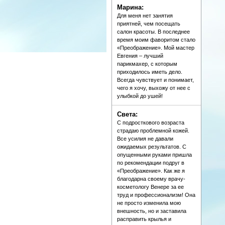
Марина:
Для меня нет занятия
приятней, чем посещать
салон красоты. В последнее
время моим фаворитом стало
«Преображение». Мой мастер
Евгения – лучший
парикмахер, с которым
приходилось иметь дело.
Всегда чувствует и понимает,
чего я хочу, выхожу от нее с
улыбкой до ушей!
Света:
С подросткового возраста
страдаю проблемной кожей.
Все усилия не давали
ожидаемых результатов. С
опущенными руками пришла
по рекомендации подруг в
«Преображение». Как же я
благодарна своему врачу-
косметологу Венере за ее
труд и профессионализм! Она
не просто изменила мою
внешность, но и заставила
расправить крылья и