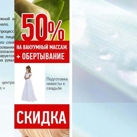
ежной и
жело.
процесс
ке лица
ого слоя
зовании
езопасен
лируется
на руках
Подготовка
 центра
невесты к
в »
свадьбе