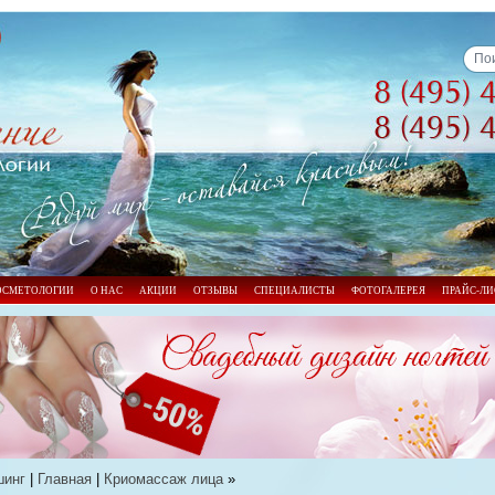
КОСМЕТОЛОГИИ
О НАС
АКЦИИ
ОТЗЫВЫ
СПЕЦИАЛИСТЫ
ФОТОГАЛЕРЕЯ
ПРАЙС-ЛИ
шинг
|
Главная
|
Криомассаж лица
»