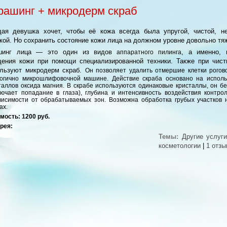
рашинг + микродерм скраб
ая девушка хочет, чтобы её кожа всегда была упругой, чистой, н
кой. Но сохранить состояние кожи лица на должном уровне довольно тя
шинг лица — это один из видов
, а именно, 
аппаратного пилинга
ения кожи при помощи специализированной техники. Также при чист
ользуют микродерм скраб.
Он
позволяет удалить отмершие клетки рогов
огично микрошлифовочной машине. Действие скраба основано на исполь
таллов оксида магния.
В скрабе используются одинаковые кристаллы, он б
лючает попадание в глаза), глубина и интенсивность воздействия контро
висимости от обрабатываемых зон
.
Возможна обработка грубых участков 
ах.
мость: 1200 руб.
рея:
Темы:
Другие услуги
косметологии
|
1 отзы