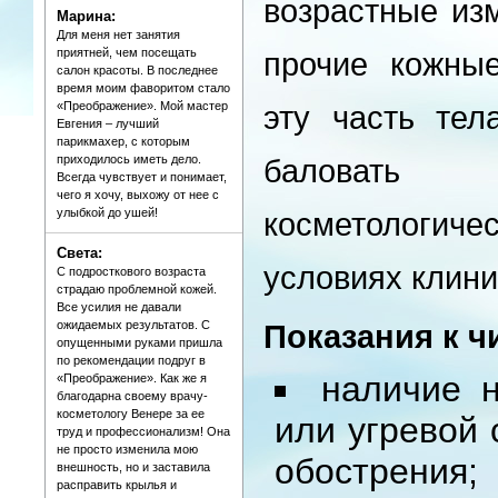
возрастные из
Марина:
Для меня нет занятия
приятней, чем посещать
прочие кожны
салон красоты. В последнее
время моим фаворитом стало
«Преображение». Мой мастер
эту часть тел
Евгения – лучший
парикмахер, с которым
приходилось иметь дело.
баловать п
Всегда чувствует и понимает,
чего я хочу, выхожу от нее с
улыбкой до ушей!
косметологич
Света:
условиях клини
С подросткового возраста
страдаю проблемной кожей.
Все усилия не давали
ожидаемых результатов. С
Показания к ч
опущенными руками пришла
по рекомендации подруг в
наличие 
«Преображение». Как же я
благодарна своему врачу-
косметологу Венере за ее
или угревой 
труд и профессионализм! Она
не просто изменила мою
обострения;
внешность, но и заставила
расправить крылья и