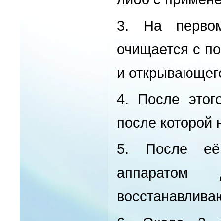
3.
На перво
очищается с п
и открывающего
4.
После этог
после которой 
5.
После её
аппаратом 
восстанавлива