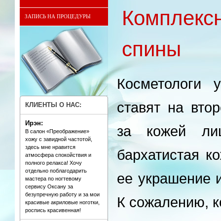
Комплек
ЗАПИСЬ НА ПРОЦЕДУРЫ
спины
Косметологи 
ставят на вто
КЛИЕНТЫ О НАС:
Ирэн:
за кожей ли
В салон «Преображение»
хожу с завидной частотой,
здесь мне нравится
бархатистая 
атмосфера спокойствия и
полного релакса! Хочу
отдельно поблагодарить
ее украшение и
мастера по ногтевому
сервису Оксану за
безупречную работу и за мои
К сожалению, к
красивые акриловые ноготки,
роспись красивенная!