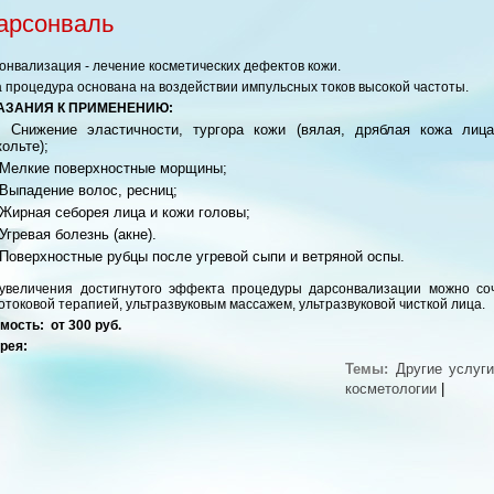
арсонваль
онвализация - лечение косметических дефектов кожи.
 процедура основана на воздействии импульсных токов высокой частоты.
АЗАНИЯ К ПРИМЕНЕНИЮ:
Снижение эластичности, тургора кожи (вялая, дряблая кожа лица
ольте);
Мелкие поверхностные морщины;
Выпадение волос, ресниц;
Жирная себорея лица и кожи головы;
Угревая болезнь (акне).
Поверхностные рубцы после угревой сыпи и ветряной оспы.
увеличения достигнутого эффекта процедуры дарсонвализации можно соч
отоковой терапией, ультразвуковым массажем, ультразвуковой чисткой лица.
мость: от 300 руб.
рея:
Темы:
Другие услуги
косметологии
|