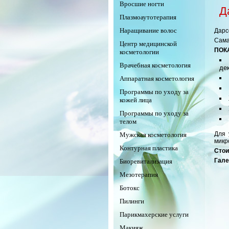
Вросшие ногти
Д
Плазмоаутотерапия
Наращивание волос
Дарс
Сама
Центр медицинской
ПОК
косметологии
Врачебная косметология
дек
Аппаратная косметология
Программы по уходу за
кожей лица
Программы по уходу за
телом
Для 
Мужская косметология
микр
Контурная пластика
Стои
Гале
Биоревитализация
Мезотерапия
Ботокс
Пилинги
Парикмахерские услуги
Макияж