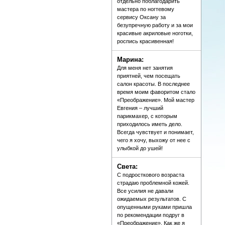
отдельно поблагодарить
мастера по ногтевому
сервису Оксану за
безупречную работу и за мои
красивые акриловые ноготки,
роспись красивенная!
Марина:
Для меня нет занятия
приятней, чем посещать
салон красоты. В последнее
время моим фаворитом стало
«Преображение». Мой мастер
Евгения – лучший
парикмахер, с которым
приходилось иметь дело.
Всегда чувствует и понимает,
чего я хочу, выхожу от нее с
улыбкой до ушей!
Света:
С подросткового возраста
страдаю проблемной кожей.
Все усилия не давали
ожидаемых результатов. С
опущенными руками пришла
по рекомендации подруг в
«Преображение». Как же я