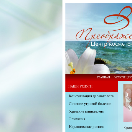
ГЛАВНАЯ
УСЛУГИ ЦЕН
НАШИ УСЛУГИ
Консультация дерматолога
Лечение угревой болезни
Удаление папилломы
Эпиляция
Наращивание ресниц
Крио