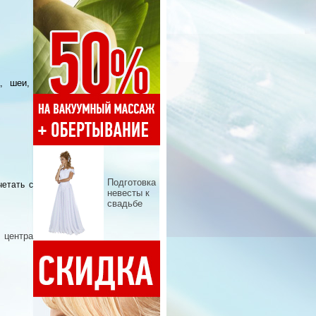
, шеи,
Подготовка
етать с
невесты к
свадьбе
 центра