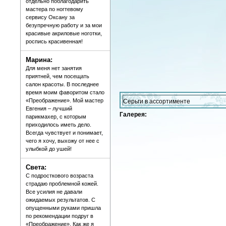
отдельно поблагодарить
мастера по ногтевому
сервису Оксану за
безупречную работу и за мои
красивые акриловые ноготки,
роспись красивенная!
Марина:
Для меня нет занятия
приятней, чем посещать
салон красоты. В последнее
время моим фаворитом стало
«Преображение». Мой мастер
Серьги в ассортименте
Евгения – лучший
Галерея:
парикмахер, с которым
приходилось иметь дело.
Всегда чувствует и понимает,
чего я хочу, выхожу от нее с
улыбкой до ушей!
Света:
С подросткового возраста
страдаю проблемной кожей.
Все усилия не давали
ожидаемых результатов. С
опущенными руками пришла
по рекомендации подруг в
«Преображение». Как же я