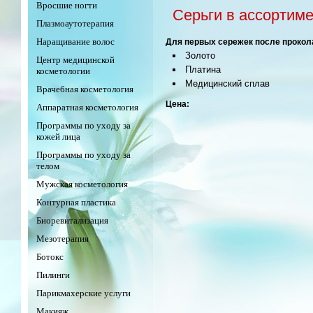
Вросшие ногти
Серьги в ассортим
Плазмоаутотерапия
Наращивание волос
Для первых сережек после прокол
Золото
Центр медицинской
Платина
косметологии
Медицинский сплав
Врачебная косметология
Цена:
Аппаратная косметология
Программы по уходу за
кожей лица
Программы по уходу за
телом
Мужская косметология
Контурная пластика
Биоревитализация
Мезотерапия
Ботокс
Пилинги
Парикмахерские услуги
Макияж