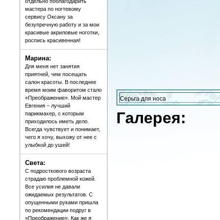
отдельно поблагодарить
мастера по ногтевому
сервису Оксану за
безупречную работу и за мои
красивые акриловые ноготки,
роспись красивенная!
Марина:
Для меня нет занятия
приятней, чем посещать
салон красоты. В последнее
время моим фаворитом стало
«Преображение». Мой мастер
Серьга для носа
Евгения – лучший
Галерея:
парикмахер, с которым
приходилось иметь дело.
Всегда чувствует и понимает,
чего я хочу, выхожу от нее с
улыбкой до ушей!
Света:
С подросткового возраста
страдаю проблемной кожей.
Все усилия не давали
ожидаемых результатов. С
опущенными руками пришла
по рекомендации подруг в
«Преображение». Как же я