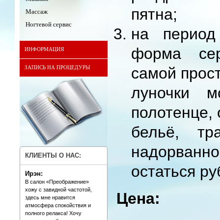
пятна;
Массаж
Ногтевой сервис
на период
форма се
ИНФОРМАЦИЯ
самой прост
ЗАПИСЬ НА ПРОЦЕДУРЫ
луночки м
полотенце,
бельё, тр
надорван
КЛИЕНТЫ О НАС:
остаться ру
Ирэн:
В салон «Преображение»
хожу с завидной частотой,
Цена:
здесь мне нравится
атмосфера спокойствия и
полного релакса! Хочу