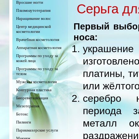
Вросшие ногти
Серьга дл
Плазмоаутотерапия
Наращивание волос
Первый выбор
Центр медицинской
косметологии
носа:
Врачебная косметология
украшен
Аппаратная косметология
Программы по уходу за
изготовл
кожей лица
Программы по уходу за
платины, ти
телом
Мужская косметология
или жёлтого
Контурная пластика
серебро 
Биоревитализация
Мезотерапия
периода з
Ботокс
металл ок
Пилинги
Парикмахерские услуги
раздражен
Макияж