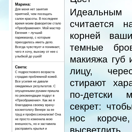
Марина:
Идеальным
Для меня нет занятия
приятней, чем посещать
салон красоты. В последнее
считается н
время моим фаворитом стало
«Преображение». Мой мастер
корней ваш
Евгения – лучший
парикмахер, с которым
приходилось иметь дело.
темные бро
Всегда чувствует и понимает,
чего я хочу, выхожу от нее с
макияжа губ 
улыбкой до ушей!
Света:
лицу, чер
С подросткового возраста
страдаю проблемной кожей.
стирают хар
Все усилия не давали
ожидаемых результатов. С
опущенными руками пришла
по-детски 
по рекомендации подруг в
«Преображение». Как же я
секрет: чтоб
благодарна своему врачу-
косметологу Венере за ее
труд и профессионализм! Она
нос короче
не просто изменила мою
внешность, но и заставила
высветлить
расправить крылья и