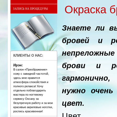
Окраска б
ЗАПИСЬ НА ПРОЦЕДУРЫ
Знаете ли в
бровей и р
непреложны
КЛИЕНТЫ О НАС:
брови и ре
Ирэн:
В салон «Преображение»
хожу с завидной частотой,
гармонично
здесь мне нравится
атмосфера спокойствия и
полного релакса! Хочу
нужно очень
отдельно поблагодарить
мастера по ногтевому
сервису Оксану за
цвет.
безупречную работу и за мои
красивые акриловые ноготки,
роспись красивенная!
Цвет