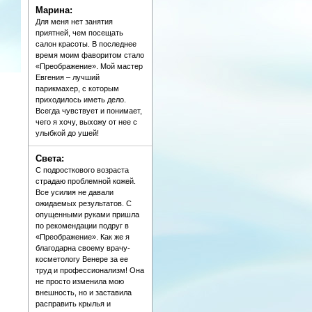
Марина:
Для меня нет занятия
приятней, чем посещать
салон красоты. В последнее
время моим фаворитом стало
«Преображение». Мой мастер
Евгения – лучший
парикмахер, с которым
приходилось иметь дело.
Всегда чувствует и понимает,
чего я хочу, выхожу от нее с
улыбкой до ушей!
Света:
С подросткового возраста
страдаю проблемной кожей.
Все усилия не давали
ожидаемых результатов. С
опущенными руками пришла
по рекомендации подруг в
«Преображение». Как же я
благодарна своему врачу-
косметологу Венере за ее
труд и профессионализм! Она
не просто изменила мою
внешность, но и заставила
расправить крылья и