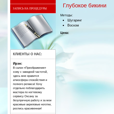
Глубокое бикини
ЗАПИСЬ НА ПРОЦЕДУРЫ
Методы:
Шугаринг
Воском
Цена:
КЛИЕНТЫ О НАС:
Ирэн:
В салон «Преображение»
хожу с завидной частотой,
здесь мне нравится
атмосфера спокойствия и
полного релакса! Хочу
отдельно поблагодарить
мастера по ногтевому
сервису Оксану за
безупречную работу и за мои
красивые акриловые ноготки,
роспись красивенная!