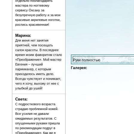
отдельно поблагодарить
мастера по ногтевому
сервису Оксану за
безупречную работу и за мои
красивые акриловые ноготки,
роспись красивенная!
Марина:
Для меня нет занятия
приятней, чем посещать
салон красоты. В последнее
время моим фаворитом стало
«Преображение». Мой мастер
Руки полностью
Евгения – лучший
Галерея:
парикмахер, с которым
приходилось иметь дело.
Всегда чувствует и понимает,
чего я хочу, выхожу от нее с
улыбкой до ушей!
Света:
С подросткового возраста
страдаю проблемной кожей.
Все усилия не давали
ожидаемых результатов. С
опущенными руками пришла
по рекомендации подруг в
«Преображение». Как же я