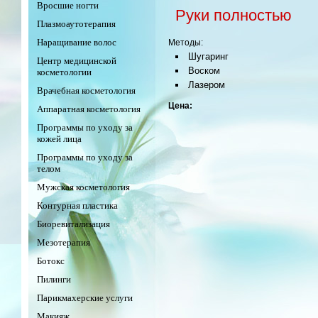
Вросшие ногти
Руки полностью
Плазмоаутотерапия
Наращивание волос
Методы:
Шугаринг
Центр медицинской
Воском
косметологии
Лазером
Врачебная косметология
Цена:
Аппаратная косметология
Программы по уходу за
кожей лица
Программы по уходу за
телом
Мужская косметология
Контурная пластика
Биоревитализация
Мезотерапия
Ботокс
Пилинги
Парикмахерские услуги
Макияж