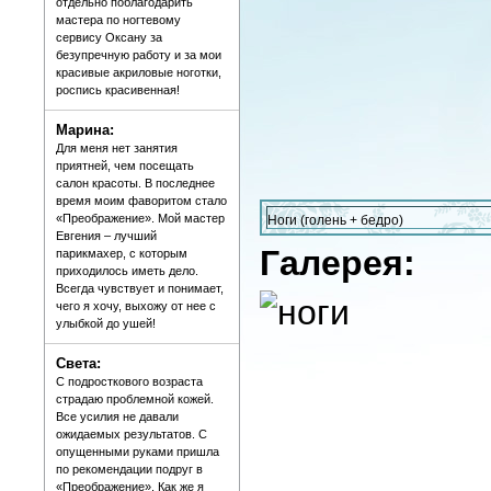
отдельно поблагодарить
мастера по ногтевому
сервису Оксану за
безупречную работу и за мои
красивые акриловые ноготки,
роспись красивенная!
Марина:
Для меня нет занятия
приятней, чем посещать
салон красоты. В последнее
время моим фаворитом стало
«Преображение». Мой мастер
Ноги (голень + бедро)
Евгения – лучший
Галерея:
парикмахер, с которым
приходилось иметь дело.
Всегда чувствует и понимает,
чего я хочу, выхожу от нее с
улыбкой до ушей!
Света:
С подросткового возраста
страдаю проблемной кожей.
Все усилия не давали
ожидаемых результатов. С
опущенными руками пришла
по рекомендации подруг в
«Преображение». Как же я