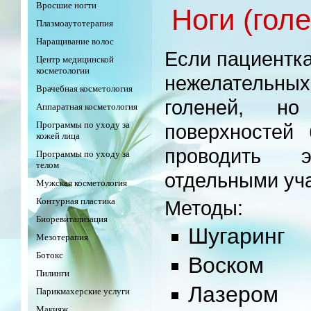
Вросшие ногти
Ноги (гол
Плазмоаутотерапия
Наращивание волос
Если пациентка
Центр медицинской
косметологии
нежелательны
Врачебная косметология
голеней, н
Аппаратная косметология
Программы по уходу за
поверхностей 
кожей лица
проводить 
Программы по уходу за
телом
отдельными уча
Мужская косметология
Контурная пластика
Методы:
Биоревитализация
Шугаринг
Мезотерапия
Ботокс
Воском
Пилинги
Лазером
Парикмахерские услуги
Макияж