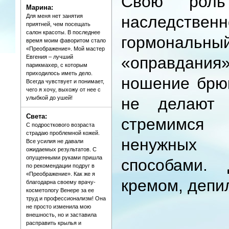
Свою рол
Марина:
Для меня нет занятия
наследс
приятней, чем посещать
салон красоты. В последнее
гормональный
время моим фаворитом стало
«Преображение». Мой мастер
Евгения – лучший
«оправдани
парикмахер, с которым
приходилось иметь дело.
ношение брю
Всегда чувствует и понимает,
чего я хочу, выхожу от нее с
улыбкой до ушей!
не делают 
Света:
стремимся
С подросткового возраста
страдаю проблемной кожей.
ненужных
Все усилия не давали
ожидаемых результатов. С
опущенными руками пришла
способами. 
по рекомендации подруг в
«Преображение». Как же я
кремом, депи
благодарна своему врачу-
косметологу Венере за ее
труд и профессионализм! Она
не просто изменила мою
внешность, но и заставила
расправить крылья и