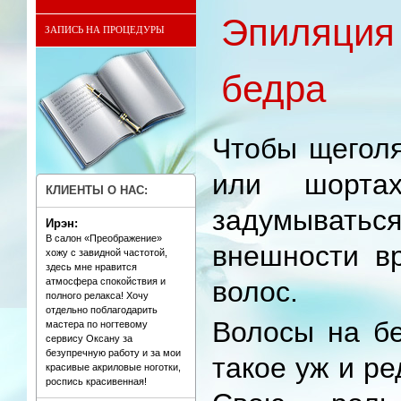
Эпиляци
ЗАПИСЬ НА ПРОЦЕДУРЫ
бедра
Чтобы щеголя
или шорта
КЛИЕНТЫ О НАС:
задумывать
Ирэн:
В салон «Преображение»
внешности в
хожу с завидной частотой,
здесь мне нравится
атмосфера спокойствия и
волос.
полного релакса! Хочу
отдельно поблагодарить
Волосы на б
мастера по ногтевому
сервису Оксану за
безупречную работу и за мои
такое уж и р
красивые акриловые ноготки,
роспись красивенная!