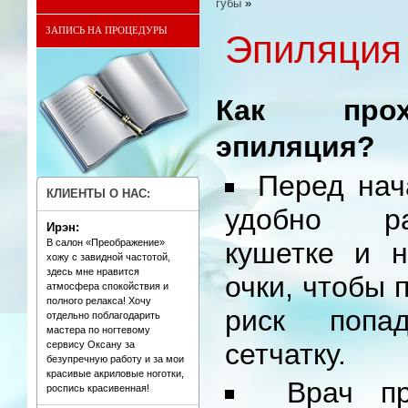
губы
»
ЗАПИСЬ НА ПРОЦЕДУРЫ
Эпиляция 
Как прох
эпиляция?
Перед нач
КЛИЕНТЫ О НАС:
удобно ра
Ирэн:
В салон «Преображение»
кушетке и 
хожу с завидной частотой,
здесь мне нравится
очки, чтобы 
атмосфера спокойствия и
полного релакса! Хочу
риск попа
отдельно поблагодарить
мастера по ногтевому
сетчатку.
сервису Оксану за
безупречную работу и за мои
красивые акриловые ноготки,
Врач пр
роспись красивенная!