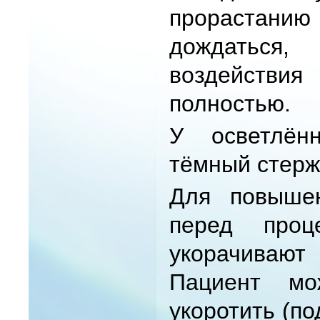
прорастанию
дождаться
воздейств
полностью.
У осветлён
тёмный стерж
Для повышен
перед проц
укорачивают
Пациент мо
укоротить (по