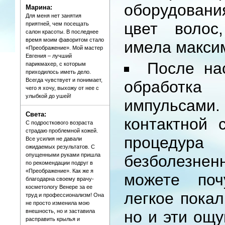
оборудования
Марина:
Для меня нет занятия
цвет волос
приятней, чем посещать
салон красоты. В последнее
время моим фаворитом стало
имела макси
«Преображение». Мой мастер
Евгения – лучший
После на
парикмахер, с которым
приходилось иметь дело.
Всегда чувствует и понимает,
обработка
чего я хочу, выхожу от нее с
улыбкой до ушей!
импульса
Света:
контактной 
С подросткового возраста
страдаю проблемной кожей.
процеду
Все усилия не давали
ожидаемых результатов. С
опущенными руками пришла
безболезне
по рекомендации подруг в
«Преображение». Как же я
можете поч
благодарна своему врачу-
косметологу Венере за ее
легкое пока
труд и профессионализм! Она
не просто изменила мою
внешность, но и заставила
но и эти ощ
расправить крылья и