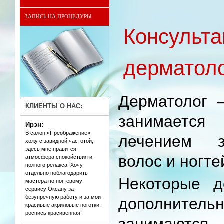
ЗАПИСЬ НА ПРОЦЕДУРЫ
Консульта
дерматол
Дерматолог –
КЛИЕНТЫ О НАС:
занимается
Ирэн:
В салон «Преображение»
лечением з
хожу с завидной частотой,
здесь мне нравится
волос и ногте
атмосфера спокойствия и
полного релакса! Хочу
отдельно поблагодарить
Некоторые д
мастера по ногтевому
сервису Оксану за
безупречную работу и за мои
дополнитель
красивые акриловые ноготки,
роспись красивенная!