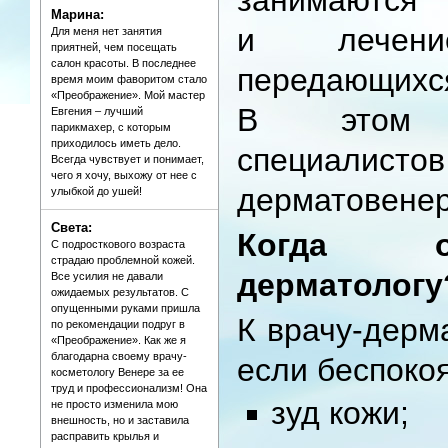
занимаютс
Марина:
и лечени
Для меня нет занятия
приятней, чем посещать
салон красоты. В последнее
передающих
время моим фаворитом стало
«Преображение». Мой мастер
В этом 
Евгения – лучший
парикмахер, с которым
приходилось иметь дело.
специали
Всегда чувствует и понимает,
чего я хочу, выхожу от нее с
дерматовенер
улыбкой до ушей!
Света:
Когда о
С подросткового возраста
страдаю проблемной кожей.
дерматологу
Все усилия не давали
ожидаемых результатов. С
опущенными руками пришла
К врачу-дерм
по рекомендации подруг в
«Преображение». Как же я
благодарна своему врачу-
если беспокоя
косметологу Венере за ее
труд и профессионализм! Она
зуд кожи;
не просто изменила мою
внешность, но и заставила
расправить крылья и