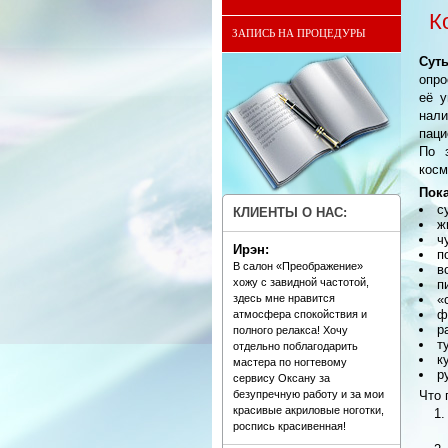
К
ЗАПИСЬ НА ПРОЦЕДУРЫ
Сут
опро
её у
нал
паци
По 
косм
Пока
с
КЛИЕНТЫ О НАС:
ж
ч
Ирэн:
п
В салон «Преображение»
в
хожу с завидной частотой,
п
здесь мне нравится
«
ф
атмосфера спокойствия и
р
полного релакса! Хочу
т
отдельно поблагодарить
к
мастера по ногтевому
р
сервису Оксану за
безупречную работу и за мои
Что 
красивые акриловые ноготки,
роспись красивенная!