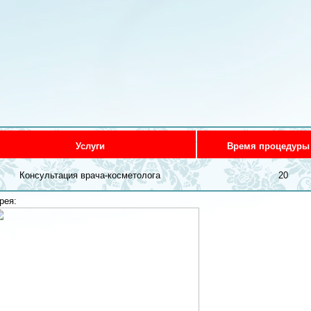
Услуги
Время процедуры
Консультация врача-косметолога
20
рея: