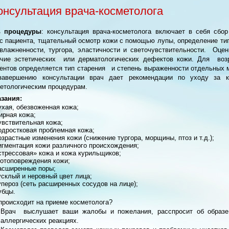
онсультация врача-косметолога
ь процедуры
: консультация врача-косметолога включает в себя сбор
с пациента, тщательный осмотр кожи с помощью лупы, определение тип
влажненности, тургора, эластичности и светочувствительности. Оцен
ичие эстетических или дерматологических дефектов кожи. Для воз
ентов определяется тип старения и степень выраженности отдельных 
завершению консультации врач дает рекомендации по уходу за 
етологическим процедурам.
зания:
ухая, обезвоженная кожа;
ирная кожа;
увствительная кожа;
одростковая проблемная кожа;
озрастные изменения кожи (снижение тургора, морщины, птоз и т.д.);
игментация кожи различного происхождения;
стрессовая» кожа и кожа курильщиков;
отоповреждения кожи;
асширенные поры;
усклый и неровный цвет лица;
упероз (сеть расширенных сосудов на лице);
убцы.
происходит на приеме косметолога?
Врач выслушает ваши жалобы и пожелания, расспросит об образе
аллергических реакциях.