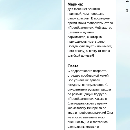
Марина:
Для меня нет занятия
приятней, чем посещать
салон красоты. В последнее
время моим фаворитом стало
«Преображение». Мой мастер
Евгения – лучший
парикмахер, с которым
приходилось иметь дело.
Всегда чувствует и понимает,
чего я хочу, выхожу от нее с
улыбкой до ушей!
Света:
С подросткового возраста
страдаю проблемной кожей.
Все усилия не давали
ожидаемых результатов. С
опущенными руками пришла
по рекомендации подруг в
«Преображение». Как же я
благодарна своему врачу-
косметологу Венере за ее
труд и профессионализм! Она
не просто изменила мою
внешность, но и заставила
расправить крылья и