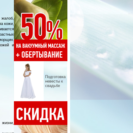
 жалоб,
а кожи,
ивается
растных
морщин.
кожей и
Подготовка
невесты к
свадьбе
 жизни,